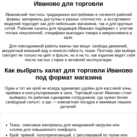
Иваново для торговли
Ивановский текстиль традиционно востребован в сегменте рабочей
формы: материалы доступны в разных плотностях, а ассортимент
моделей подходит как для небольших магазинов, так и для крупных
сетей. Рабочие халаты для продавцов Иваново подбирают с учетом
потока покупателей, специфики выкладки товара и микроклимата в
зале.
Для повседневной работы важны три вещи: свобода движений,
аккуратный внешний вид и износостойкость ткани. Поэтому при выборе
смотрят не только на цвет и фасон, но и на то, как изделие ведет себя
после частых стирок и активной эксплуатации.
Как выбрать халат для торговли Иваново
под формат магазина
Один и тот же крой не всегда одинаково удобен для кассовой зоны,
приёмки и консультирования в зале. Торговый халат Иваново стоит
выбирать по рабочим сценариям сотрудников: где нужен более
свободный силуэт, а где — компактная посадка и минимум лишних
деталей.
Ткань: смесовые материалы для ежедневной нагрузки или
хлопок для повышенного комфорта.
Крой: прямой, полуприлегающий, с регулировкой по талии или