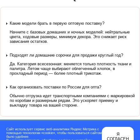
Какие модели брать в первую оптовую поставку?
Начните с базовых домашних и ночных моделей: нейтральные
цвета, ходовые размеры, минимум декора. Это снижает риск
зависания остатков.
Подходят ли домашние сорочки для продажи круглый год?
Да. Категория всесезонная: меняется только плотность ткани и
палитра. Летом чаще выбирают облегченный хлопок, в
прохладный период — более плотный трикотаж.
Как организовать поставки по России для опта?
Обычно отгрузка идет транспортными компаниями с маркировкой
по коробам и размерным рядам. Это ускоряет приемку и
выкладку товара на вашей стороне.
Сайт использует сервис веб-аналитики Яндекс Метрика с
©
ООО “Контракт”
, 2003-2026
помощью технологии «cookie», чтобы пользоваться сайтом
Cоздание сайтов Иваново - Trenin.su
Я
было удобнее.
СОГЛАСЕН