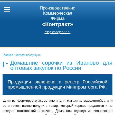
Производственно
Коммерческая
Фирма
«Контракт»
httsp://odejda37.ru
Главная
/
Каталог продукции
/
Домашние сорочки из Иваново для
оптовых закупок по России
Продукция включена в реестр Российской
промышленной продукции Минпромторга РФ.
Если вы формируете ассортимент для магазина, маркетплейса или
сети точек, важно получить товар, который хорошо продается и не
создает сложностей в работе. Домашняя одежда из ивановского