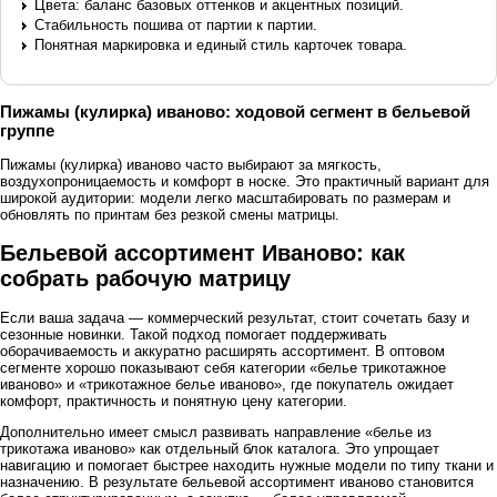
Цвета: баланс базовых оттенков и акцентных позиций.
Стабильность пошива от партии к партии.
Понятная маркировка и единый стиль карточек товара.
Пижамы (кулирка) иваново: ходовой сегмент в бельевой
группе
Пижамы (кулирка) иваново часто выбирают за мягкость,
воздухопроницаемость и комфорт в носке. Это практичный вариант для
широкой аудитории: модели легко масштабировать по размерам и
обновлять по принтам без резкой смены матрицы.
Бельевой ассортимент Иваново: как
собрать рабочую матрицу
Если ваша задача — коммерческий результат, стоит сочетать базу и
сезонные новинки. Такой подход помогает поддерживать
оборачиваемость и аккуратно расширять ассортимент. В оптовом
сегменте хорошо показывают себя категории «белье трикотажное
иваново» и «трикотажное белье иваново», где покупатель ожидает
комфорт, практичность и понятную цену категории.
Дополнительно имеет смысл развивать направление «белье из
трикотажа иваново» как отдельный блок каталога. Это упрощает
навигацию и помогает быстрее находить нужные модели по типу ткани и
назначению. В результате бельевой ассортимент иваново становится