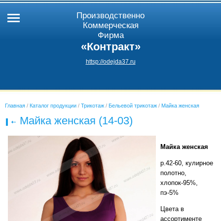
Производственно
Коммерческая
Фирма
«Контракт»
httsp://odejda37.ru
Главная
/
Каталог продукции
/
Трикотаж
/
Бельевой трикотаж
/
Майка женская
Майка женская (14-03)
Майка женская
р.42-60, кулирное
полотно,
хлопок-95%,
пэ-5%
Цвета в
ассортименте