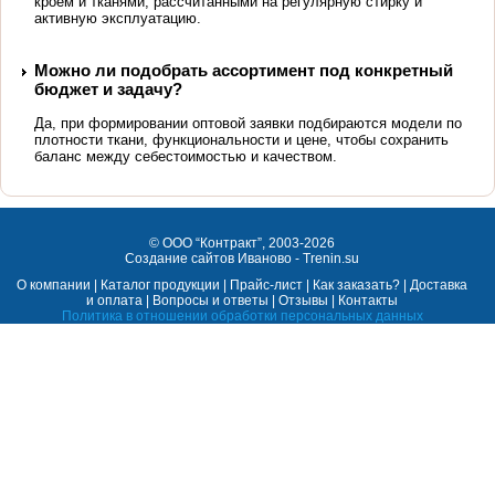
кроем и тканями, рассчитанными на регулярную стирку и
активную эксплуатацию.
Можно ли подобрать ассортимент под конкретный
бюджет и задачу?
Да, при формировании оптовой заявки подбираются модели по
плотности ткани, функциональности и цене, чтобы сохранить
баланс между себестоимостью и качеством.
©
ООО “Контракт”
, 2003-2026
Cоздание сайтов Иваново - Trenin.su
О компании
|
Каталог продукции
|
Прайс-лист
|
Как заказать?
|
Доставка
и оплата
|
Вопросы и ответы
|
Отзывы
|
Контакты
Политика в отношении обработки персональных данных