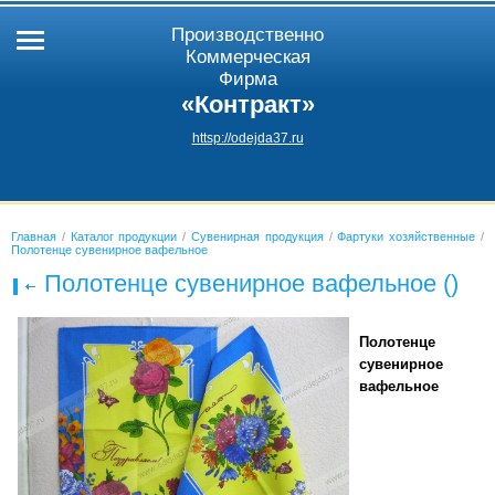
Производственно
Коммерческая
Фирма
«Контракт»
httsp://odejda37.ru
Главная
/
Каталог продукции
/
Сувенирная продукция
/
Фартуки хозяйственные
/
Полотенце сувенирное вафельное
Полотенце сувенирное вафельное ()
Полотенце
сувенирное
вафельное