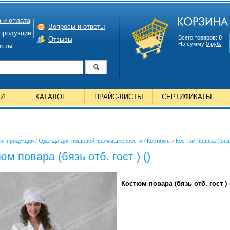
 и оплата
Вопросы и ответы
 продукции
Всего товаров:
0
Отзывы
На сумму
0 руб.
исты
ИИ
КАТАЛОГ
ПРАЙС-ЛИСТЫ
СЕРТИФИКАТЫ
ог продукции
/
Одежда для пищевой промышленности
/
Костюмы
/
Костюм повара (бязь 
юм повара (бязь отб. гост ) ()
Костюм повара (бязь отб. гост )