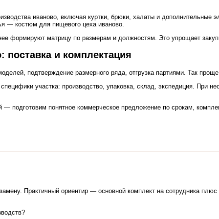
изводства иваново, включая куртки, брюки, халаты и дополнительные 
ья — костюм для пищевого цеха иваново.
нее формируют матрицу по размерам и должностям. Это упрощает закупк
: поставка и комплектация
оделей, подтверждение размерного ряда, отгрузка партиями. Так проще
специфики участка: производство, упаковка, склад, экспедиция. При н
й — подготовим понятное коммерческое предложение по срокам, комплек
замену. Практичный ориентир — основной комплект на сотрудника плюс
зводств?