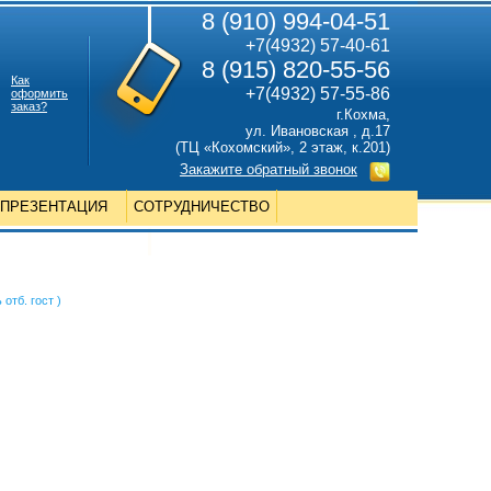
8 (910) 994-04-51
+7(4932) 57-40-61
8 (915) 820-55-56
Как
+7(4932) 57-55-86
оформить
заказ?
г.Кохма,
ул. Ивановская , д.17
(ТЦ «Кохомский», 2 этаж, к.201)
Закажите обратный звонок
ПРЕЗЕНТАЦИЯ
СОТРУДНИЧЕСТВО
отб. гост )