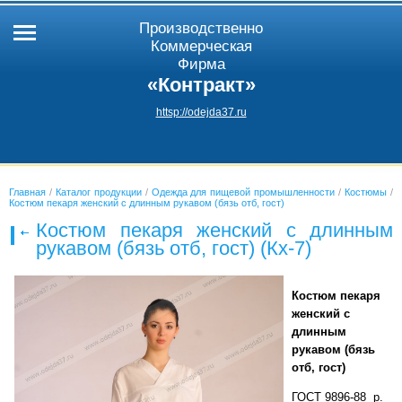
Производственно
Коммерческая
Фирма
«Контракт»
httsp://odejda37.ru
Главная
/
Каталог продукции
/
Одежда для пищевой промышленности
/
Костюмы
/
Костюм пекаря женский с длинным рукавом (бязь отб, гост)
Костюм пекаря женский с длинным
рукавом (бязь отб, гост) (Кх-7)
Костюм пекаря
женский с
длинным
рукавом (бязь
отб, гост)
ГОСТ 9896-88 р.