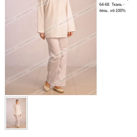
64-68. Ткань -
бязь. хб-100%