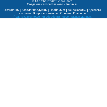
©
ООО “Контракт”
, 2003-2026
Cоздание сайтов Иваново - Trenin.su
О компании
|
Каталог продукции
|
Прайс-лист
|
Как заказать?
|
Доставка
и оплата
|
Вопросы и ответы
|
Отзывы
|
Контакты
Политика в отношении обработки персональных данных