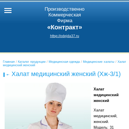
Производственно
Коммерческая
Фирма
«Контракт»
httsp://odejda37.ru
Главная
/
Каталог продукции
/
Медицинская одежда
/
Медицинские халаты
/
Халат
медицинский женский
Халат медицинский женский (Хж-3/1)
Халат
медицинский
женский
Халат
медицинский,
женский.
Модель: 31