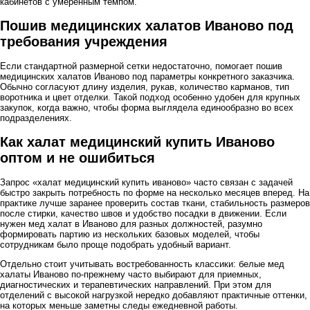
кабинетов с умеренным темпом.
Пошив медицинских халатов Иваново под
требования учреждения
Если стандартной размерной сетки недостаточно, помогает пошив
медицинских халатов Иваново под параметры конкретного заказчика.
Обычно согласуют длину изделия, рукав, количество карманов, тип
воротника и цвет отделки. Такой подход особенно удобен для крупных
закупок, когда важно, чтобы форма выглядела единообразно во всех
подразделениях.
Как халат медицинский купить Иваново
оптом и не ошибиться
Запрос «халат медицинский купить иваново» часто связан с задачей
быстро закрыть потребность по форме на несколько месяцев вперед. На
практике лучше заранее проверить состав ткани, стабильность размеров
после стирки, качество швов и удобство посадки в движении. Если
нужен мед халат в Иваново для разных должностей, разумно
формировать партию из нескольких базовых моделей, чтобы
сотрудникам было проще подобрать удобный вариант.
Отдельно стоит учитывать востребованность классики: белые мед
халаты Иваново по-прежнему часто выбирают для приемных,
диагностических и терапевтических направлений. При этом для
отделений с высокой нагрузкой нередко добавляют практичные оттенки,
на которых меньше заметны следы ежедневной работы.