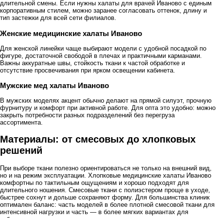
длительной смены. Если нужны халаты для врачей Иваново с единым
корпоративным стилем, можно заранее согласовать оттенок, длину и
тип застежки для всей сети филиалов.
Женские медицинские халаты Иваново
Для женской линейки чаще выбирают модели с удобной посадкой по
фигуре, достаточной свободой в плечах и практичными карманами.
Важны аккуратные швы, стойкость ткани к частой обработке и
отсутствие просвечивания при ярком освещении кабинета.
Мужские мед халаты Иваново
В мужских моделях акцент обычно делают на прямой силуэт, прочную
фурнитуру и комфорт при активной работе. Для опта это удобно: можно
закрыть потребности разных подразделений без перегруза
ассортимента.
Материалы: от смесовых до хлопковых
решений
При выборе ткани полезно ориентироваться не только на внешний вид,
но и на режим эксплуатации. Хлопковые медицинские халаты Иваново
комфортны по тактильным ощущениям и хорошо подходят для
длительного ношения. Смесовые ткани с полиэстером проще в уходе,
быстрее сохнут и дольше сохраняют форму. Для большинства клиник
оптимален баланс: часть моделей в более плотной смесовой ткани для
интенсивной нагрузки и часть — в более мягких вариантах для