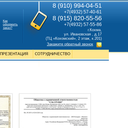
8 (910) 994-04-51
+7(4932) 57-40-61
8 (915) 820-55-56
Как
+7(4932) 57-55-86
оформить
заказ?
г.Кохма,
ул. Ивановская , д.17
(ТЦ «Кохомский», 2 этаж, к.201)
Закажите обратный звонок
ПРЕЗЕНТАЦИЯ
СОТРУДНИЧЕСТВО