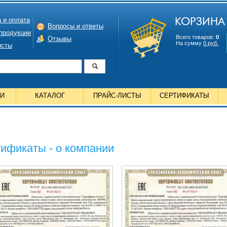
 и оплата
Вопросы и ответы
 продукции
Всего товаров:
0
Отзывы
На сумму
0 руб.
исты
ИИ
КАТАЛОГ
ПРАЙС-ЛИСТЫ
СЕРТИФИКАТЫ
ификаты - о компании